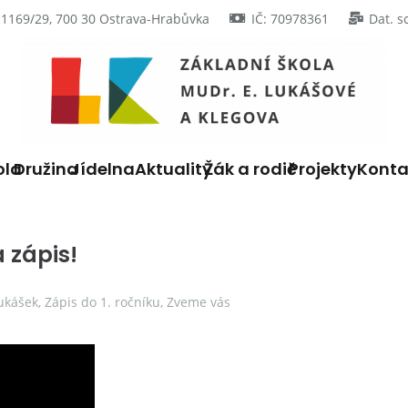
 1169/29, 700 30 Ostrava-Hrabůvka
IČ: 70978361
Dat. s
ola
Družina
Jídelna
Aktuality
Žák a rodič
Projekty
Konta
 zápis!
ukášek
,
Zápis do 1. ročníku
,
Zveme vás