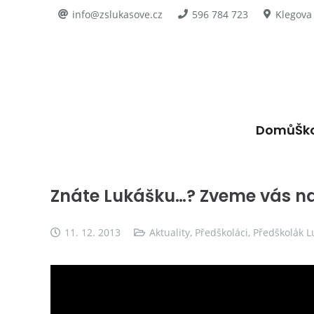
info@zslukasove.cz
596 784 723
Klegova
Domů
Šk
Znáte Lukášku…? Zveme vás na
11. 12. 2013
Aktuality
,
Předškoláci
,
Předškolák L