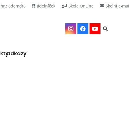
chr.: 8demdt6
Jídelníček
Škola OnLine
Školní e-mai
kty
Odkazy