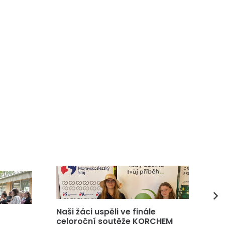
Naši žáci uspěli ve finále
DP
celoroční soutěže KORCHEM
čt