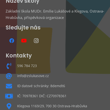
Název školy
Základní škola MUDr. Emílie Lukášové a Klegova, Ostrava-
Hrabůvka, příspěvková organizace
Sledujte nás
Kontakty
596 784 723
info@zslukasove.cz
ID datové schránky: 8demdt6
IČ: 70978361 DIČ: CZ70978361
Klegova 1169/29, 700 30 Ostrava-Hrabůvka