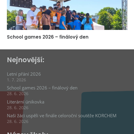
School games 2026 – finálový den
Nejnovější:
Letní přání 2026
1. 7. 2026
School games 2026 – finálový den
28. 6. 2026
Literární únikovka
28. 6. 2026
Naši žáci uspěli ve finále celoroční soutěže KORCHEM
28. 6. 2026