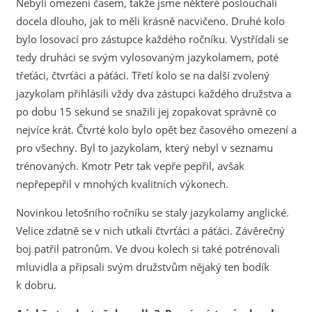
Nebyli omezeni časem, takže jsme některé poslouchali
docela dlouho, jak to měli krásně nacvičeno. Druhé kolo
bylo losovací pro zástupce každého ročníku. Vystřídali se
tedy druháci se svým vylosovaným jazykolamem, poté
třeťáci, čtvrťáci a páťáci. Třetí kolo se na další zvolený
jazykolam přihlásili vždy dva zástupci každého družstva a
po dobu 15 sekund se snažili jej zopakovat správně co
nejvíce krát. Čtvrté kolo bylo opět bez časového omezení a
pro všechny. Byl to jazykolam, který nebyl v seznamu
trénovaných. Kmotr Petr tak vepře pepřil, avšak
nepřepepřil v mnohých kvalitních výkonech.
Novinkou letošního ročníku se staly jazykolamy anglické.
Velice zdatně se v nich utkali čtvrťáci a páťáci. Závěrečný
boj patřil patronům. Ve dvou kolech si také potrénovali
mluvidla a připsali svým družstvům nějaký ten bodík
k dobru.