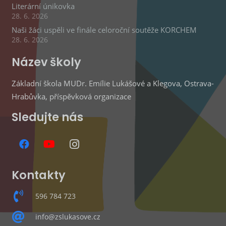
Literární únikovka
28. 6. 2026
Naši žáci uspěli ve finále celoroční soutěže KORCHEM
28. 6. 2026
Název školy
Základní škola MUDr. Emílie Lukášové a Klegova, Ostrava-
Hrabůvka, příspěvková organizace
Sledujte nás
Kontakty
596 784 723
info@zslukasove.cz