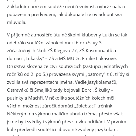
Základním prvkem soutěže není řevnivost, nýbrž snaha o
pobavení a předvedení, jak dokonale lze ovládnout svá
mluvidla.
V příjemné atmosféře útulné školní klubovny Lukin se tak
odehrálo soutěžní zápolení mezi 6 družstvy 3
zúčastněných škol: ZŠ Klegova 27, ZŠ Kosmonautů a
domácí „Lukášky“ – ZŠ a MŠ MUDr. Emílie Lukášové.
Družstva složená ze čtyř soutěžících (zástupci jednotlivých
ročníků od 2. po 5.) provázena svými „patrony“ z 6. třídy si
zvolila svá reprezentační jména. Vedle Jazykolamačů,
Ostraváků či Smajlíků tady bojovali Borci, Šikulky –
pusinky a Machři. V několika soutěžních kolech měli
všichni možnost zúročit domácí „žblebtací“ trénink.
Některým na výkonu maličko ubrala tréma, přesto však
jsme byli svědky i výkonů přes stovku odříkání. V prvním
kole předvedli soutěžící libovolně zvolený jazykolam.