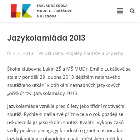
Jazykolamiáda 2013
2. 5. 2013
Aktuality
,
Projekty
,
Soutěže a úspěchy
Školní klubovna Lukin ZŠ a MŠ MUDr. Emílie Lukášové se
stala v pondělí 29. dubna 2013 dějištěm napínavého
soutěžního utkání v odříkání nesnadných jazykových
„oříšků“ tzv. Jazykolamiády 2013.
Jazykolamiáda vznikla před 6 lety jako třídní motivační
soutěž. Rychle si našla své příznivce a o rok později se
uskutečnila již jako školní soutěž. Kvalitní výkony žáků
vedly posléze pedagogy k žádosti o grant a uspořádání
Jazykolamiády v obvodním a pak i městském měřítku.