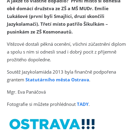
A jakže to vlastně dopadlo? První místo si odnesla
obě domácí družstva ze ZŠ a MŠ MUDr. Emílie
Lukášové (první byli Smajlíci, druzí skončili
Jazykolamači). Třetí místo patřilo Šikulkám –
pusinkám ze ZŠ Kosmonautů.
Vítězové dostali pěkná ocenění, všichni zúčastnění diplom
a spolu s ním si odnesli snad i dobrý pocit z příjemně
prožitého dopoledne.
Soutěž Jazykolamiáda 2013 byla finančně podpořena
grantem
Statutárního města Ostrava
.
Mgr. Eva Panáčová
Fotografie si můžete prohlédnout
TADY
.