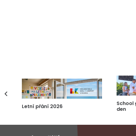
vás
School 
Letní přání 2026
den