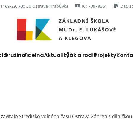
 1169/29, 700 30 Ostrava-Hrabůvka
IČ: 70978361
Dat. s
ola
Družina
Jídelna
Aktuality
Žák a rodič
Projekty
Konta
avítalo Středisko volného času Ostrava-Zábřeh s dílničkou