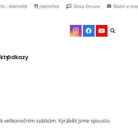
chr.: 8demdt6
Jídelníček
Škola OnLine
Školní e-mai
kty
Odkazy
 k velikonočním svátkům. Vyráběli jsme spoustu