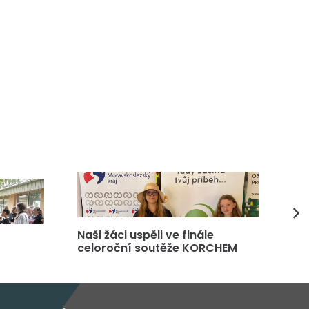
Naši žáci uspěli ve finále
DP
celoroční soutěže KORCHEM
čt