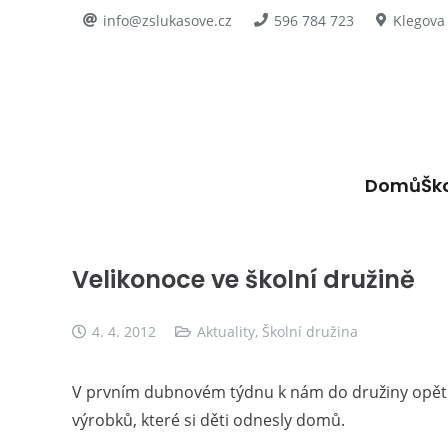
info@zslukasove.cz
596 784 723
Klegova
Domů
Šk
Velikonoce ve školní družině
4. 4. 2012
Aktuality
,
Školní družina
V prvním dubnovém týdnu k nám do družiny opět z
výrobků, které si děti odnesly domů.