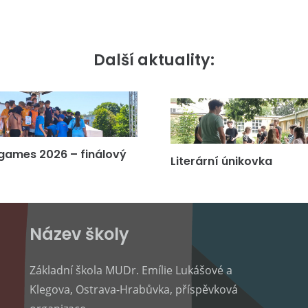
Další aktuality:
games 2026 – finálový
Literární únikovka
Název školy
Základní škola MUDr. Emílie Lukášové a
Klegova, Ostrava-Hrabůvka, příspěvková