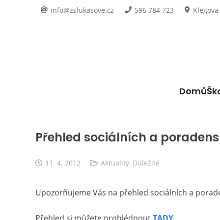
info@zslukasove.cz
596 784 723
Klegova
Domů
Šk
Přehled sociálních a poradens
11. 4. 2012
Aktuality
,
Důležité
Upozorňujeme Vás na přehled sociálních a porade
Přehled si můžete prohlédnout
TADY
.