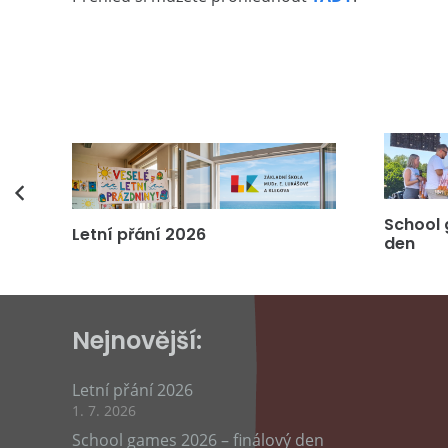
vás
School 
Letní přání 2026
den
Nejnovější:
Letní přání 2026
1. 7. 2026
School games 2026 – finálový den