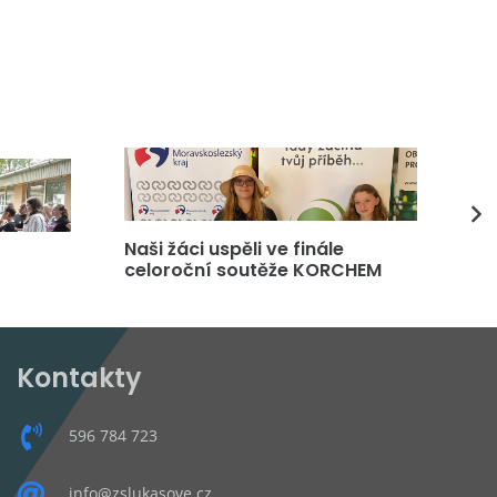
Naši žáci uspěli ve finále
DP
celoroční soutěže KORCHEM
čt
Kontakty
596 784 723
info@zslukasove.cz