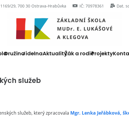
 1169/29, 700 30 Ostrava-Hrabůvka
IČ: 70978361
Dat. s
ola
Družina
Jídelna
Aktuality
Žák a rodič
Projekty
Konta
kých služeb
nských služeb, který zpracovala
Mgr. Lenka Jeřábková, šk