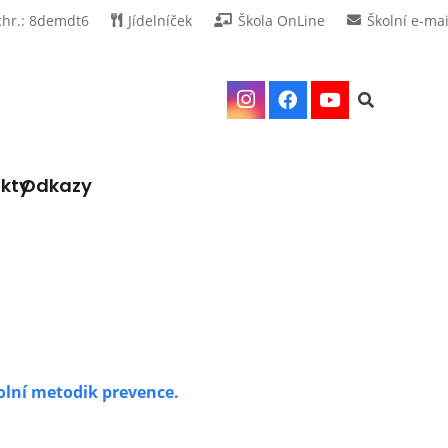
chr.: 8demdt6
Jídelníček
Škola OnLine
Školní e-mai
kty
Odkazy
olní metodik prevence.