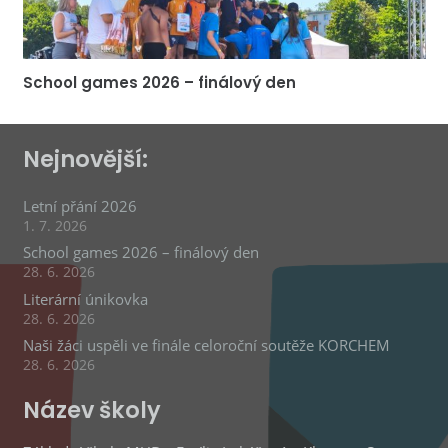
School games 2026 – finálový den
Nejnovější:
Letní přání 2026
1. 7. 2026
School games 2026 – finálový den
28. 6. 2026
Literární únikovka
28. 6. 2026
Naši žáci uspěli ve finále celoroční soutěže KORCHEM
28. 6. 2026
Název školy