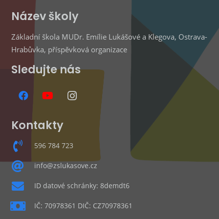
Název školy
Základní škola MUDr. Emílie Lukášové a Klegova, Ostrava-
Hrabůvka, příspěvková organizace
Sledujte nás
Kontakty
596 784 723
info@zslukasove.cz
ID datové schránky: 8demdt6
IČ: 70978361 DIČ: CZ70978361