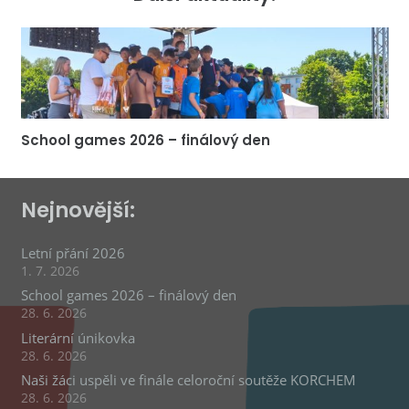
School games 2026 – finálový den
Nejnovější:
Letní přání 2026
1. 7. 2026
School games 2026 – finálový den
28. 6. 2026
Literární únikovka
28. 6. 2026
Naši žáci uspěli ve finále celoroční soutěže KORCHEM
28. 6. 2026