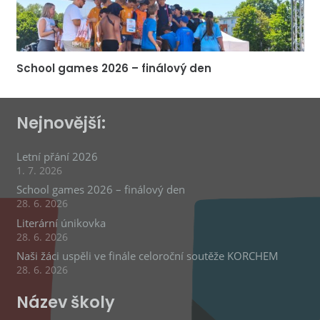
School games 2026 – finálový den
Nejnovější:
Letní přání 2026
1. 7. 2026
School games 2026 – finálový den
28. 6. 2026
Literární únikovka
28. 6. 2026
Naši žáci uspěli ve finále celoroční soutěže KORCHEM
28. 6. 2026
Název školy