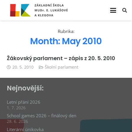
Rubrika:
Month:
May 2010
Žákovský parlament – zápis z 20. 5. 2010
20. 5. 2010
Školní parlament
Nejnovější:
Letní přání 2026
1. 7. 2026
School games 2026 – finálový den
28. 6. 2026
Literární únikovka