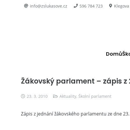
info@zslukasove.cz
596 784 723
Klegova
Domů
Šk
Žákovský parlament – zápis z 2
23. 3. 2010
Aktuality
,
Školní parlament
Zápis z jednání žákovského parlamentu ze dne 23.