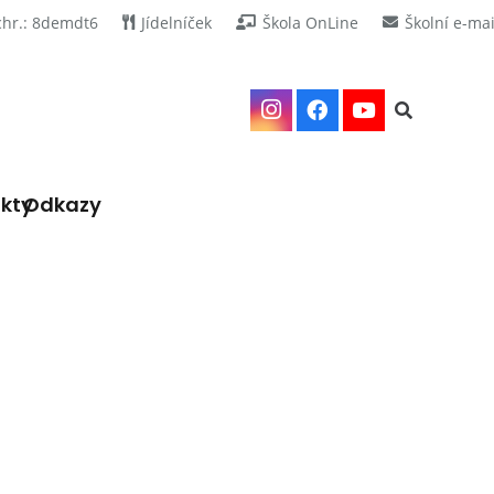
chr.: 8demdt6
Jídelníček
Škola OnLine
Školní e-mai
kty
Odkazy