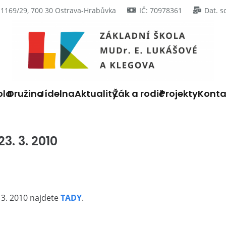
 1169/29, 700 30 Ostrava-Hrabůvka
IČ: 70978361
Dat. s
ola
Družina
Jídelna
Aktuality
Žák a rodič
Projekty
Konta
3. 3. 2010
 3. 2010 najdete
TADY
.