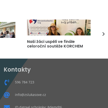
Naši žáci uspěli ve finále
DP
celoroční soutěže KORCHEM
čt
Kontakty
596 784 723
info@zslukasove.cz
ID datové schránky: 8demdt6