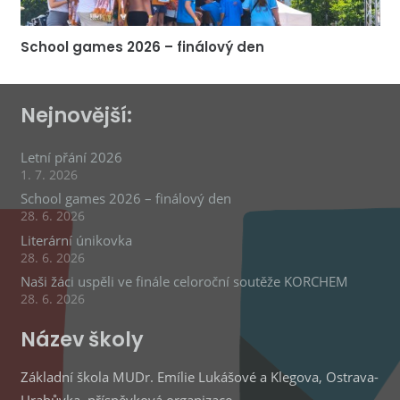
School games 2026 – finálový den
Nejnovější:
Letní přání 2026
1. 7. 2026
School games 2026 – finálový den
28. 6. 2026
Literární únikovka
28. 6. 2026
Naši žáci uspěli ve finále celoroční soutěže KORCHEM
28. 6. 2026
Název školy
Základní škola MUDr. Emílie Lukášové a Klegova, Ostrava-
Hrabůvka, příspěvková organizace