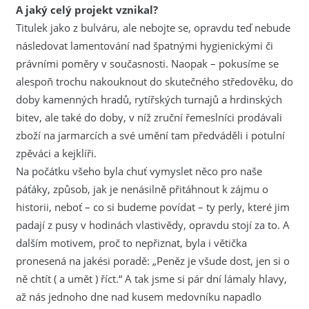
A jaký celý projekt vznikal?
Titulek jako z bulváru, ale nebojte se, opravdu teď nebude
následovat lamentování nad špatnými hygienickými či
právními poměry v současnosti. Naopak – pokusíme se
alespoň trochu nakouknout do skutečného středověku, do
doby kamenných hradů, rytířských turnajů a hrdinských
bitev, ale také do doby, v níž zruční řemeslníci prodávali
zboží na jarmarcích a své umění tam předváděli i potulní
zpěváci a kejklíři.
Na počátku všeho byla chuť vymyslet něco pro naše
páťáky, způsob, jak je nenásilně přitáhnout k zájmu o
historii, neboť – co si budeme povídat – ty perly, které jim
padají z pusy v hodinách vlastivědy, opravdu stojí za to. A
dalším motivem, proč to nepřiznat, byla i větička
pronesená na jakési poradě: „Peněz je všude dost, jen si o
ně chtít ( a umět ) říct.“ A tak jsme si pár dní lámaly hlavy,
až nás jednoho dne nad kusem medovníku napadlo