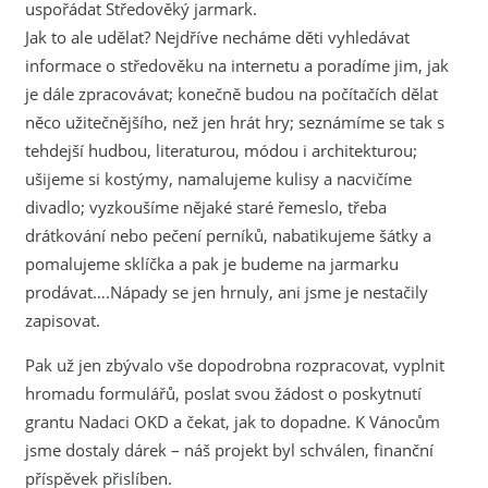
uspořádat Středověký jarmark.
Jak to ale udělat? Nejdříve necháme děti vyhledávat
informace o středověku na internetu a poradíme jim, jak
je dále zpracovávat; konečně budou na počítačích dělat
něco užitečnějšího, než jen hrát hry; seznámíme se tak s
tehdejší hudbou, literaturou, módou i architekturou;
ušijeme si kostýmy, namalujeme kulisy a nacvičíme
divadlo; vyzkoušíme nějaké staré řemeslo, třeba
drátkování nebo pečení perníků, nabatikujeme šátky a
pomalujeme sklíčka a pak je budeme na jarmarku
prodávat….Nápady se jen hrnuly, ani jsme je nestačily
zapisovat.
Pak už jen zbývalo vše dopodrobna rozpracovat, vyplnit
hromadu formulářů, poslat svou žádost o poskytnutí
grantu Nadaci OKD a čekat, jak to dopadne. K Vánocům
jsme dostaly dárek – náš projekt byl schválen, finanční
příspěvek přislíben.